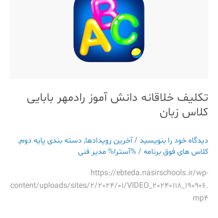
دانش
آموز
رادمهر
بابایی
کلاس
زبان
تکلیف خلاقانه دانش آموز رادمهر بابایی
کلاس زبان
دیدگاه‌ خود را بنویسید
/
آخرین رویدادها
,
دسته بندی پایه دوم
,
کلاس های فوق برنامه
/ %آسترا%
مدیر فنی
https://ebteda.nasirschools.ir/wp-
content/uploads/sites/2/2024/01/VIDEO_20240118_190906.
mp4