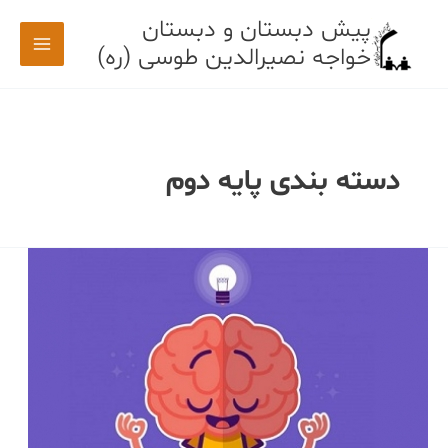
رش
پیش دبستان و دبستان
ه
خواجه نصیرالدین طوسی (ره)
حتوا
دسته بندی پایه دوم
ژیمناستیک
مغز
رشد
مهارت
های
ذهنی