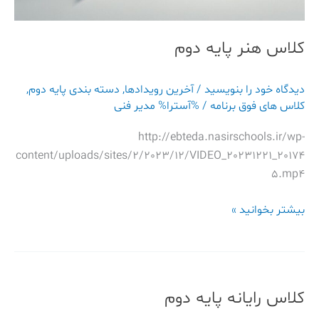
کلاس هنر پایه دوم
دیدگاه‌ خود را بنویسید
/
آخرین رویدادها
,
دسته بندی پایه دوم
,
کلاس های فوق برنامه
/ %آسترا%
مدیر فنی
http://ebteda.nasirschools.ir/wp-
content/uploads/sites/2/2023/12/VIDEO_20231221_20174
5.mp4
بیشتر بخوانید »
کلاس
رایانه
کلاس رایانه پایه دوم
پایه
دوم