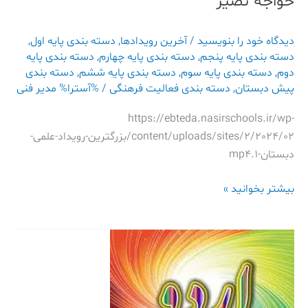
خواجه نصیر
دیدگاه‌ خود را بنویسید
/
آخرین رویدادها
,
دسته بندی پایه اول
,
دسته بندی پایه پنجم
,
دسته بندی پایه چهارم
,
دسته بندی پایه
دوم
,
دسته بندی پایه سوم
,
دسته بندی پایه ششم
,
دسته بندی
پیش دبستان
,
دسته بندی فعالیت فرهنگی
/ %آسترا%
مدیر فنی
https://ebteda.nasirschools.ir/wp-
content/uploads/sites/2/2024/02/بزرگترین-رویداد-علمی-
دبستان-1.mp4
بیشتر بخوانید »
اردوی
کاربازیا
پایه
اول