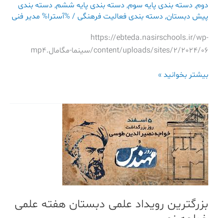
دوم
,
دسته بندی پایه سوم
,
دسته بندی پایه ششم
,
دسته بندی
پیش دبستان
,
دسته بندی فعالیت فرهنگی
/ %آسترا%
مدیر فنی
https://ebteda.nasirschools.ir/wp-
content/uploads/sites/2/2024/06/سینما-مگامال.mp4
بیشتر بخوانید »
بزرگترین
رویداد
علمی
دبستان
هفته
علمی
خواجه
نصیر
بزرگترین رویداد علمی دبستان هفته علمی