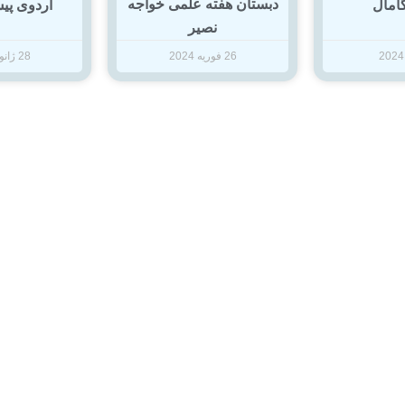
دبستان هفته علمی خواجه
گامال
اردوی پی
نصیر
26 فوریه 2024
28 ژانویه 2024