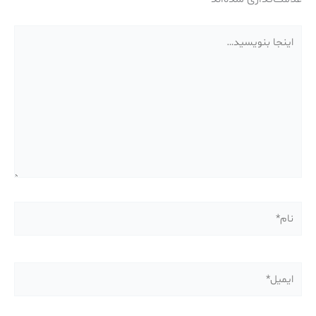
اینجا
بنویسید…
نام*
ایمیل*