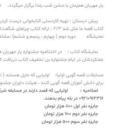
یار مهربان همزمان با جشن شب یلدا برگزار میگردد.
ت
پیش دبستان :
تهیه کاردستی کتابخوانی
درست کردن 
کتاب قصه ما مثل شد
۲/۳ : ارائه کتاب چراهای شگفت‌انگیز به صورت پاورپوینت و روزنامه دیواری
نمایشگاه
دوره دوم ( چهارم ، پنجم و ششم) :
مشاعر
نمایشگاه کتاب :
در اختتامیه جشنواره یار مهربان 
عملکردشان در ایام جشنواره بن تخفیف کتاب دریافت کن
مسابقات قصه گویی اولیا:
اولیایی که مایل هستند ( ت
برای دانش آموزان قصه گویی کنند ، هیئت داوران جشنوار
اصلاحیه :
اولیایی که قصد دارند در مسابقه شرک
۰۹۲۱۰۹۱۴۳۱۶ در بله پیام بدهند.
جایزه نفر اول ۸۰۰ هزار تومان
جایزه نفر دوم ۷۰۰ هزار تومان
جایزه نفر سوم ۵۰۰ هزار تومان