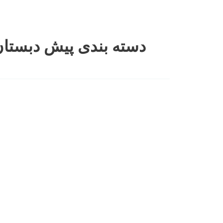
رش
ه
حتوا
دسته بندی پیش دبستا
جشن
پایان
تحصیلی
پیش
دبستان