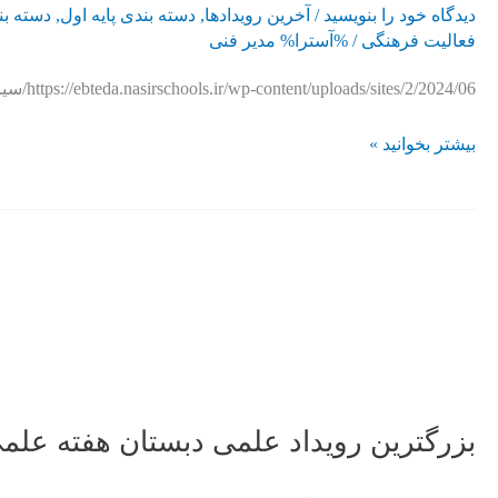
دیدگاه‌ خود را بنویسید
/
آخرین رویدادها
,
دسته بندی پایه اول
,
دسته بن
فعالیت فرهنگی
/ %آسترا%
مدیر فنی
https://ebteda.nasirschools.ir/wp-content/uploads/sites/2/2024/06/سینما-مگامال.mp4
بیشتر بخوانید »
بزرگترین
رویداد
علمی
دبستان
هفته
علمی
خواجه
نصیر
بزرگترین رویداد علمی دبستان هفته علم