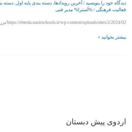
دیدگاه‌ خود را بنویسید
/
آخرین رویدادها
,
دسته بندی پایه اول
,
دسته بن
فعالیت فرهنگی
/ %آسترا%
مدیر فنی
https://ebteda.nasirschools.ir/wp-content/uploads/sites/2/2024/02/بزرگترین-رویداد-علمی-دبستان-1.mp4
بیشتر بخوانید »
اردوی
پیش
دبستان
اردوی پیش دبستان