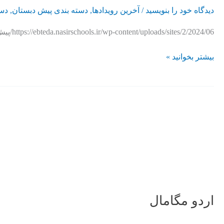
دیدگاه‌ خود را بنویسید
/
آخرین رویدادها
,
دسته بندی پیش دبستان
,
دست
https://ebteda.nasirschools.ir/wp-content/uploads/sites/2/2024/06/پیش-دبستان.mp4
بیشتر بخوانید »
اردو
مگامال
اردو مگامال