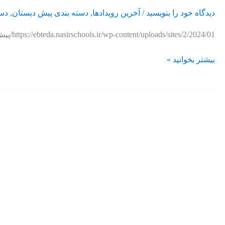
دیدگاه‌ خود را بنویسید
/
آخرین رویدادها
,
دسته بندی پیش دبستان
,
دست
https://ebteda.nasirschools.ir/wp-content/uploads/sites/2/2024/01/پیش-دبستان.mp4
بیشتر بخوانید »
جشن
روز
مادر
و
کارگاه
مادر
و
کودک
پیش
دبستان