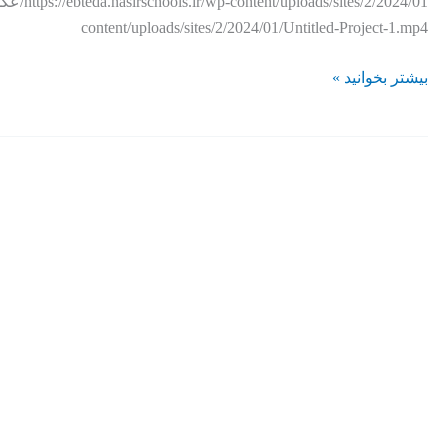
content/uploads/sites/2/2024/01/Untitled-Project-1.mp4
بیشتر بخوانید »
کلاس
ژیمناستیک
مغز
پیش
دبستان